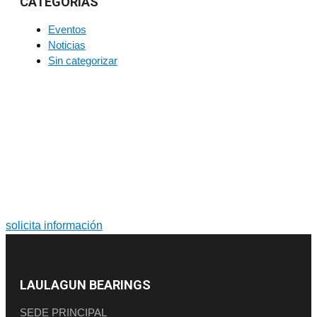
CATEGORÍAS
Eventos
Noticias
Sin categorizar
PARA MÁS INFORMACIÓN SOBRE PRODUCTOS Y
SERVICIOS
Soluciones a medida. Diseño y fabricación de grandes
rodamientos y coronas de orientación.
solicita información
LAULAGUN BEARINGS
SEDE PRINCIPAL