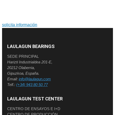
Soluciones a medida. Diseño y fabricación de grandes
rodamientos y coronas de orientación.
solicita información
LAULAGUN BEARINGS
SEDE PRINCIPAL
Harizti Industrialdea 201-E,
20212 Olaberria,
Gipuzkoa, España.
Email:
info@laulagun.com
Telf.:
(+34) 943 80 50 77
LAULAGUN TEST CENTER
CENTRO DE ENSAYOS E I+D
CENTRO DE PRODUCCIÓN