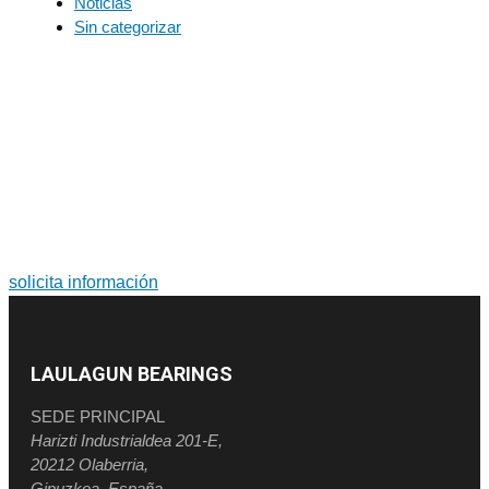
Noticias
Sin categorizar
PARA MÁS INFORMACIÓN SOBRE PRODUCTOS Y
SERVICIOS
Soluciones a medida. Diseño y fabricación de grandes
rodamientos y coronas de orientación.
solicita información
LAULAGUN BEARINGS
SEDE PRINCIPAL
Harizti Industrialdea 201-E,
20212 Olaberria,
Gipuzkoa, España.