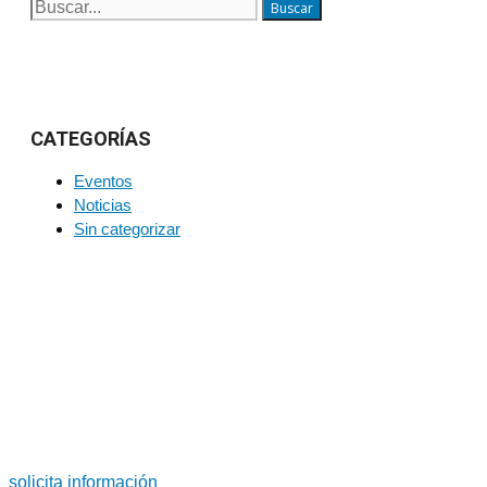
Buscar:
CATEGORÍAS
Eventos
Noticias
Sin categorizar
PARA MÁS INFORMACIÓN SOBRE PRODUCTOS Y
SERVICIOS
Soluciones a medida. Diseño y fabricación de grandes
rodamientos y coronas de orientación.
solicita información