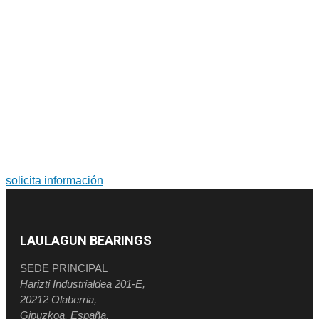
PARA MÁS INFORMACIÓN SOBRE PRODUCTOS Y
SERVICIOS
Soluciones a medida. Diseño y fabricación de grandes
rodamientos y coronas de orientación.
solicita información
LAULAGUN BEARINGS
SEDE PRINCIPAL
Harizti Industrialdea 201-E,
20212 Olaberria,
Gipuzkoa, España.