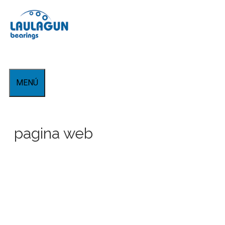
Saltar
al
contenido
MENÚ
pagina web