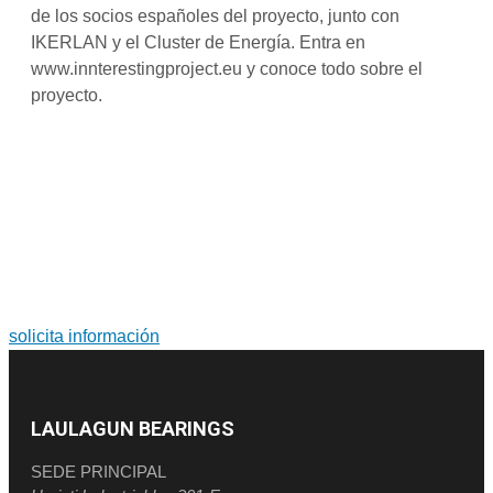
de los socios españoles del proyecto, junto con
IKERLAN y el Cluster de Energía. Entra en
www.innterestingproject.eu y conoce todo sobre el
proyecto.
PARA MÁS INFORMACIÓN SOBRE PRODUCTOS Y
SERVICIOS
Soluciones a medida. Diseño y fabricación de grandes
rodamientos y coronas de orientación.
solicita información
LAULAGUN BEARINGS
SEDE PRINCIPAL