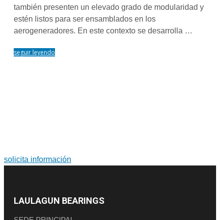
también presenten un elevado grado de modularidad y
estén listos para ser ensamblados en los
aerogeneradores. En este contexto se desarrolla …
seguir leyendo
PARA MÁS INFORMACIÓN SOBRE PRODUCTOS Y
SERVICIOS
Soluciones a medida. Diseño y fabricación de grandes
rodamientos y coronas de orientación.
solicita información
LAULAGUN BEARINGS
SEDE PRINCIPAL