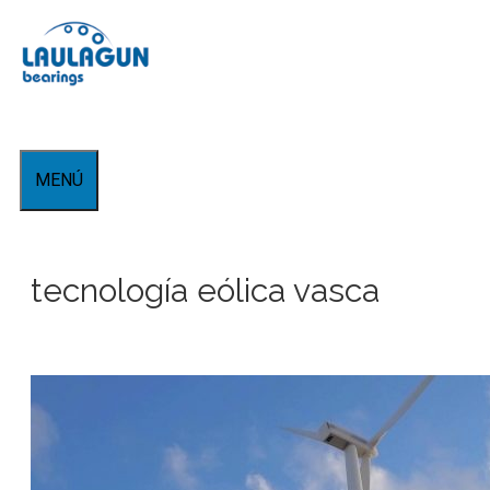
Saltar
al
contenido
MENÚ
tecnología eólica vasca