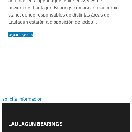
año más en Copenhague, entre el 23 y 25 de
noviembre. Laulagun Bearings contará con su propio
stand, donde responsables de distintas áreas de
Laulagun estarán a disposición de todos …
seguir leyendo
PARA MÁS INFORMACIÓN SOBRE PRODUCTOS Y
SERVICIOS
Soluciones a medida. Diseño y fabricación de grandes
rodamientos y coronas de orientación.
solicita información
LAULAGUN BEARINGS