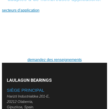
secteurs d'application
POUR DE PLUS AMPLES RENSEIGNEMENTS SUR
LES PRODUITS ET LES SERVICES
Solutions sur mesure. Conception et fabrication de
roulements de grandes dimensions et de couronnes
d'orientation
demandez des renseignements
LAULAGUN BEARINGS
SIÈGE PRINCIPAL
Harizti Industrialdea 201-E,
20212 Olaberria,
Gipuzkoa, Spain.