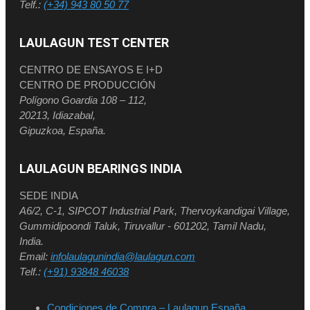
Telf.:
(+34) 943 80 50 77
LAULAGUN TEST CENTER
CENTRO DE ENSAYOS E I+D
CENTRO DE PRODUCCIÓN
Polígono Goardia 108 – 112,
20213, Idiazabal,
Gipuzkoa, España.
LAULAGUN BEARINGS INDIA
SEDE INDIA
A6/2, C-1, SIPCOT Industrial Park, Thervoykandigai Village,
Gummidipoondi Taluk, Tiruvallur - 601202, Tamil Nadu,
India.
Email:
infolaulagunindia@laulagun.com
Telf.:
(+91) 93848 46038
Condiciones de Compra – Laulagun España