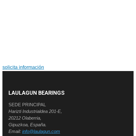
PARA MÁS INFORMACIÓN SOBRE PRODUCTOS Y
SERVICIOS
Soluciones a medida. Diseño y fabricación de grandes
rodamientos y coronas de orientación.
solicita información
LAULAGUN BEARINGS
SEDE PRINCIPAL
Harizti Industrialdea 201-E,
20212 Olaberria,
Gipuzkoa, España.
Email:
info@laulagun.com