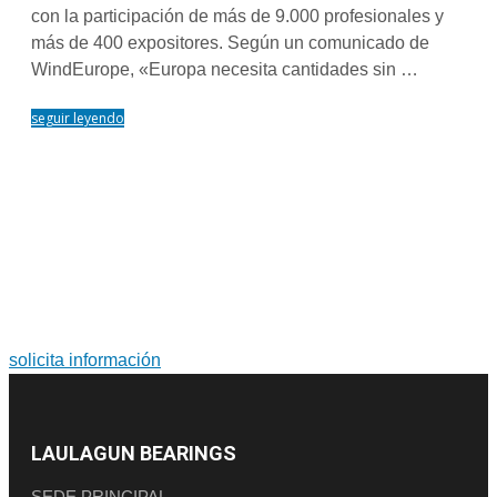
con la participación de más de 9.000 profesionales y
más de 400 expositores. Según un comunicado de
WindEurope, «Europa necesita cantidades sin …
seguir leyendo
PARA MÁS INFORMACIÓN SOBRE PRODUCTOS Y
SERVICIOS
Soluciones a medida. Diseño y fabricación de grandes
rodamientos y coronas de orientación.
solicita información
LAULAGUN BEARINGS
SEDE PRINCIPAL