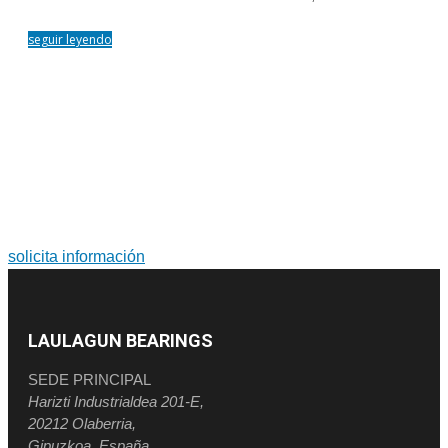
seguir leyendo
PARA MÁS INFORMACIÓN SOBRE PRODUCTOS Y
SERVICIOS
Soluciones a medida. Diseño y fabricación de grandes
rodamientos y coronas de orientación.
solicita información
LAULAGUN BEARINGS
SEDE PRINCIPAL
Harizti Industrialdea 201-E,
20212 Olaberria,
Gipuzkoa, España.