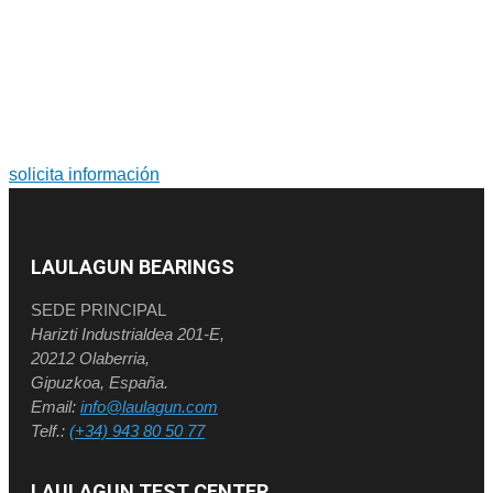
PARA MÁS INFORMACIÓN SOBRE PRODUCTOS Y
SERVICIOS
Soluciones a medida. Diseño y fabricación de grandes
rodamientos y coronas de orientación.
solicita información
LAULAGUN BEARINGS
SEDE PRINCIPAL
Harizti Industrialdea 201-E,
20212 Olaberria,
Gipuzkoa, España.
Email:
info@laulagun.com
Telf.:
(+34) 943 80 50 77
LAULAGUN TEST CENTER