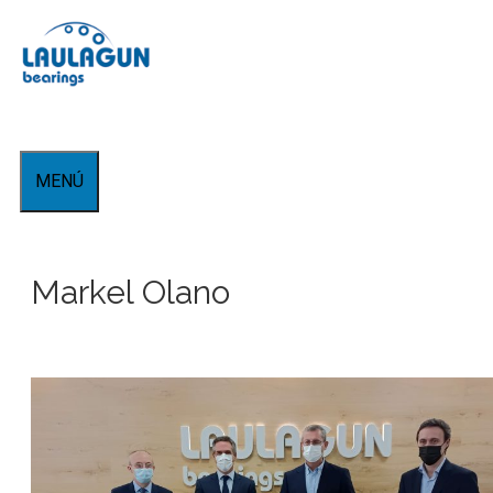
Saltar
al
contenido
MENÚ
Markel Olano