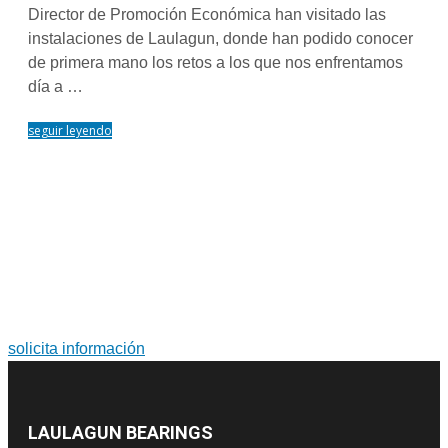
Director de Promoción Económica han visitado las
instalaciones de Laulagun, donde han podido conocer
de primera mano los retos a los que nos enfrentamos
día a …
seguir leyendo
PARA MÁS INFORMACIÓN SOBRE PRODUCTOS Y
SERVICIOS
Soluciones a medida. Diseño y fabricación de grandes
rodamientos y coronas de orientación.
solicita información
LAULAGUN BEARINGS