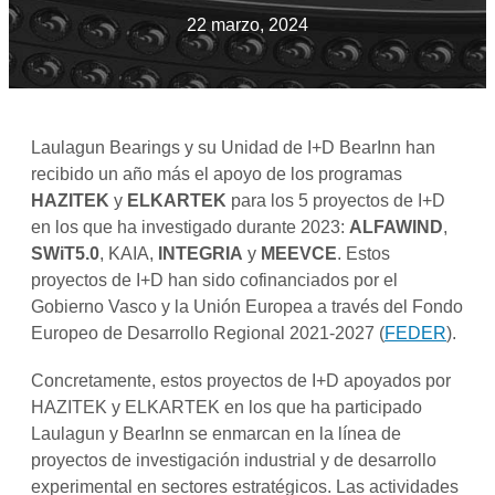
22 marzo, 2024
Laulagun Bearings y su Unidad de I+D BearInn han
recibido un año más el apoyo de los programas
HAZITEK
y
ELKARTEK
para los 5 proyectos de I+D
en los que ha investigado durante 2023:
ALFAWIND
,
SWiT5.0
, KAIA,
INTEGRIA
y
MEEVCE
. Estos
proyectos de I+D han sido cofinanciados por el
Gobierno Vasco y la Unión Europea a través del Fondo
Europeo de Desarrollo Regional 2021-2027 (
FEDER
).
Concretamente, estos proyectos de I+D apoyados por
HAZITEK y ELKARTEK en los que ha participado
Laulagun y BearInn se enmarcan en la línea de
proyectos de investigación industrial y de desarrollo
experimental en sectores estratégicos. Las actividades