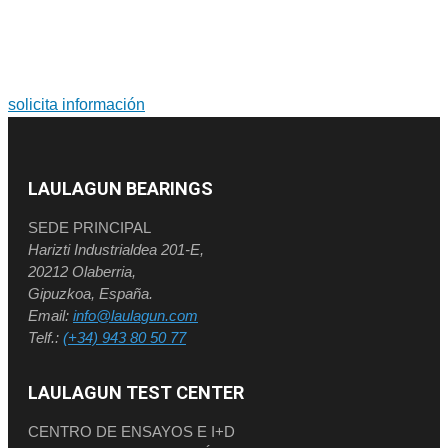
Soluciones a medida. Diseño y fabricación de grandes
rodamientos y coronas de orientación.
solicita información
LAULAGUN BEARINGS
SEDE PRINCIPAL
Harizti Industrialdea 201-E,
20212 Olaberria,
Gipuzkoa, España.
Email:
info@laulagun.com
Telf.:
(+34) 943 80 50 77
LAULAGUN TEST CENTER
CENTRO DE ENSAYOS E I+D