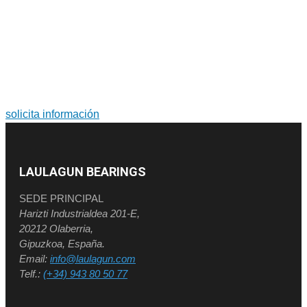
PARA MÁS INFORMACIÓN SOBRE PRODUCTOS Y
SERVICIOS
Soluciones a medida. Diseño y fabricación de grandes
rodamientos y coronas de orientación.
solicita información
LAULAGUN BEARINGS
SEDE PRINCIPAL
Harizti Industrialdea 201-E,
20212 Olaberria,
Gipuzkoa, España.
Email:
info@laulagun.com
Telf.:
(+34) 943 80 50 77